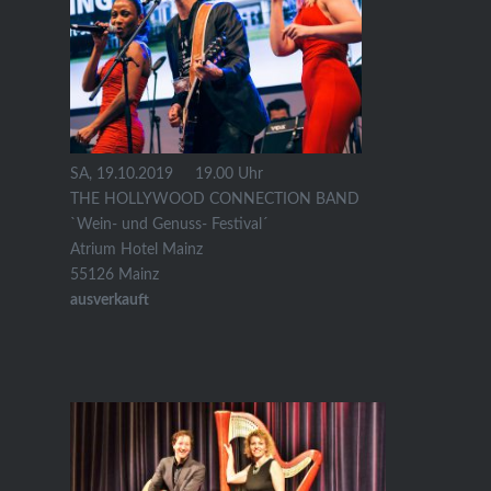
SA, 19.10.2019 19.00 Uhr
THE HOLLYWOOD CONNECTION BAND
`Wein- und Genuss- Festival´
Atrium Hotel Mainz
55126 Mainz
ausverkauft