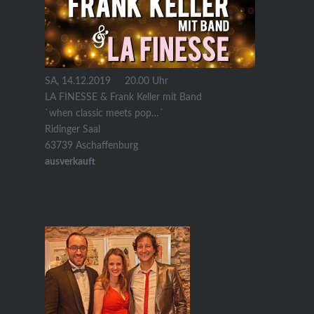
SA, 14.12.2019 20.00 Uhr
LA FINESSE & Frank Keller mit Band
`when classic meets pop…´
Ridinger Saal
63739 Aschaffenburg
ausverkauft