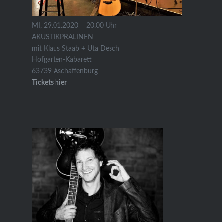
MI, 29.01.2020 20.00 Uhr
AKUSTIKPRALINEN
mit Klaus Staab + Uta Desch
Hofgarten-Kabarett
63739 Aschaffenburg
Tickets hier