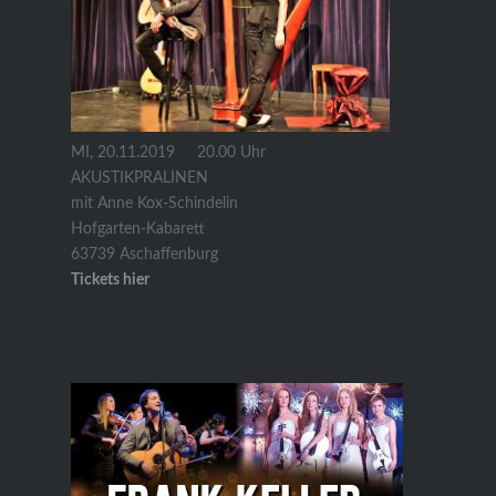
MI, 20.11.2019 20.00 Uhr
AKUSTIKPRALINEN
mit Anne Kox-Schindelin
Hofgarten-Kabarett
63739 Aschaffenburg
Tickets hier