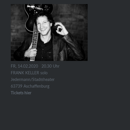
FR, 14.02.2020 20.30 Uhr
FRANK KELLER solo
Jedermann/Stadttheater
63739 Aschaffenburg
Tickets hier