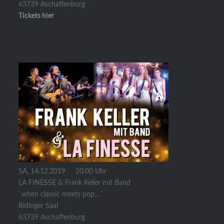
63739 Aschaffenburg
Tickets hier
SA, 14.12.2019 20.00 Uhr
LA FINESSE & Frank Keller mit Band
`when classic meets pop…´
Ridinger Saal
63739 Aschaffenburg