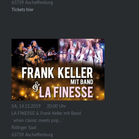
63739 Aschaffenburg
Tickets hier
SA, 14.12.2019 20.00 Uhr
LA FINESSE & Frank Keller mit Band
`when classic meets pop…´
Ridinger Saal
63739 Aschaffenburg