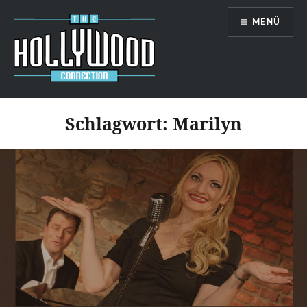
Zum
MENÜ
Inhalt
springen
Hollywood-Connection
Schlagwort:
Marilyn