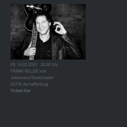
FR, 14.02.2020 20.30 Uhr
FRANK KELLER solo
Jedermann/Stadttheater
63739 Aschaffenburg
Tickets hier