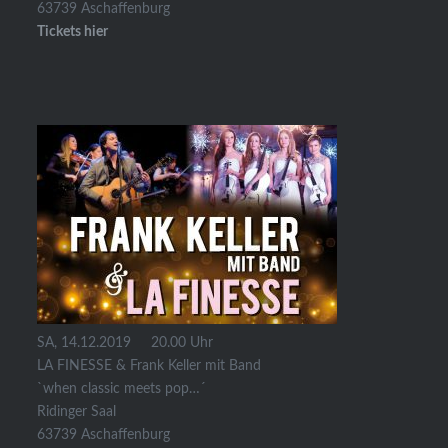
63739 Aschaffenburg
Tickets hier
SA, 14.12.2019 20.00 Uhr
LA FINESSE & Frank Keller mit Band
`when classic meets pop…´
Ridinger Saal
63739 Aschaffenburg