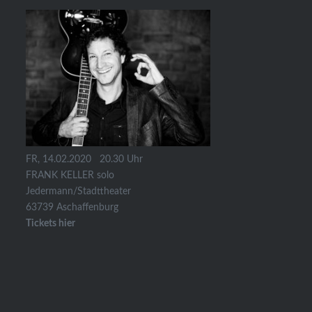
FR, 14.02.2020 20.30 Uhr
FRANK KELLER solo
Jedermann/Stadttheater
63739 Aschaffenburg
Tickets hier