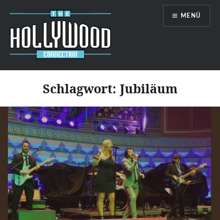
Zum
MENÜ
Inhalt
springen
Hollywood-Connection
Schlagwort:
Jubiläum