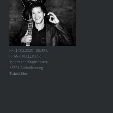
FR, 14.02.2020 20.30 Uhr
FRANK KELLER solo
Jedermann/Stadttheater
63739 Aschaffenburg
Tickets hier