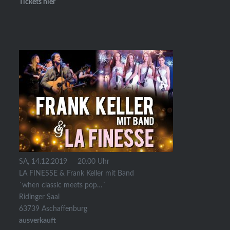
Tickets hier
SA, 14.12.2019 20.00 Uhr
LA FINESSE & Frank Keller mit Band
`when classic meets pop…´
Ridinger Saal
63739 Aschaffenburg
ausverkauft