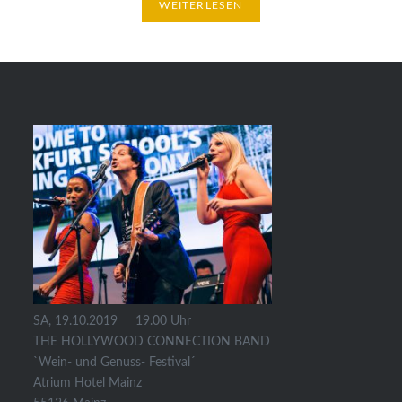
WEITERLESEN
SA, 19.10.2019 19.00 Uhr
THE HOLLYWOOD CONNECTION BAND
`Wein- und Genuss- Festival´
Atrium Hotel Mainz