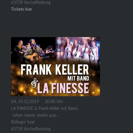
63739 Aschaffenburg
Tickets hier
SA, 14.12.2019 20.00 Uhr
LA FINESSE & Frank Keller mit Band
`when classic meets pop…´
Ridinger Saal
63739 Aschaffenburg