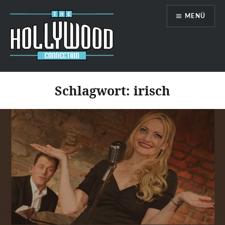
Zum
MENÜ
Inhalt
springen
Hollywood-Connection
Schlagwort:
irisch