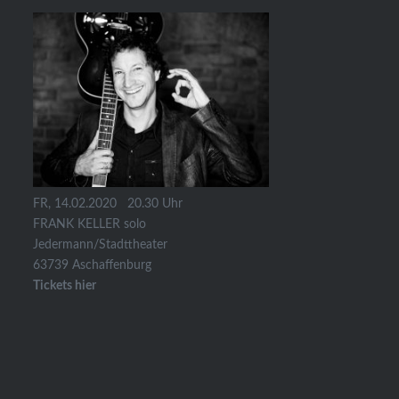
FR, 14.02.2020 20.30 Uhr
FRANK KELLER solo
Jedermann/Stadttheater
63739 Aschaffenburg
Tickets hier