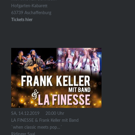
Hofgarten-Kabarett
63739 Aschaffenburg
Tickets hier
SA, 14.12.2019 20.00 Uhr
LA FINESSE & Frank Keller mit Band
`when classic meets pop…´
Ridinger Saal