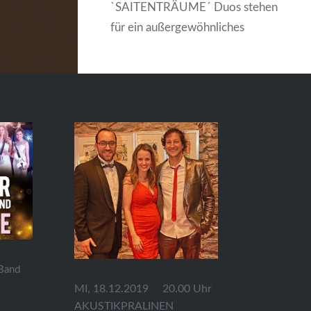
`SAITENTRÄUME´ Duos stehen
für ein außergewöhnliches
Klangerlebnis mit der
Kombination aus Konzertgitarre,
Stimme und Harfe oder Cello…
und dabei jeweils zwei
besonders charismatischen
Charakteren: Der Klang-Mix
verbindet verschiedenartigste
Musikstile: Filmthemen…
WEITERLESEN
 Band
MI, 18.12.2019 20.00 Uhr
AKUSTIKPRALINEN