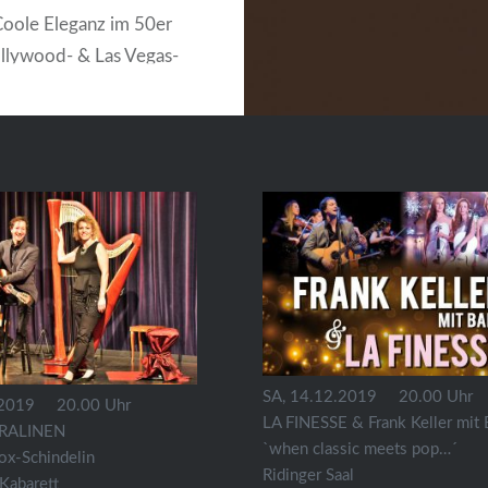
ole Eleganz im 50er
llywood- & Las Vegas-
fft auf den Retro
er Berliner Tanzpaläste
er Varietés. Swing,
Tango, Chanson, UFA-
, Surf Sounds, TexMex,
ats + Motown mischen
WEITERLESEN
SA, 14.12.2019 20.00 Uhr
.2019 20.00 Uhr
LA FINESSE & Frank Keller mit
RALINEN
`when classic meets pop…´
ox-Schindelin
Ridinger Saal
Kabarett