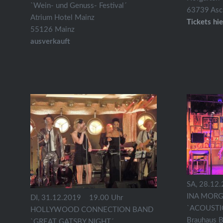
`Wein- und Genuss- Festival´
63739 Asc
Atrium Hotel Mainz
Tickets hie
55126 Mainz
ausverkauft
SA, 28.12
INA MORG
DI, 31.12.2019
19.00 Uhr
`ACOUSTI
HOLLYWOOD CONNECTION BAND
Brauhaus B
`GREAT GATSBY NIGHT´