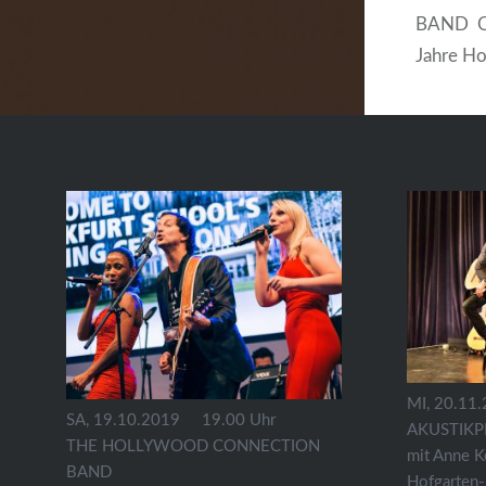
BAND Co
Jahre Ho
Style tri
Charme d
und Paris
Rumba, 
Schlager
60´s Be
sich…
MI, 20.11
SA, 19.10.2019 19.00 Uhr
AKUSTIKP
THE HOLLYWOOD CONNECTION
mit Anne K
BAND
Hofgarten-