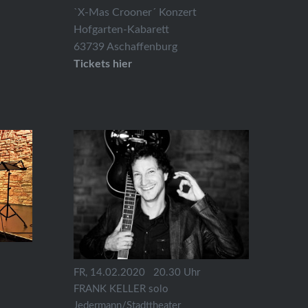
`X-Mas Crooner´ Konzert
Hofgarten-Kabarett
63739 Aschaffenburg
Tickets hier
FR, 14.02.2020 20.30 Uhr
FRANK KELLER solo
Jedermann/Stadttheater