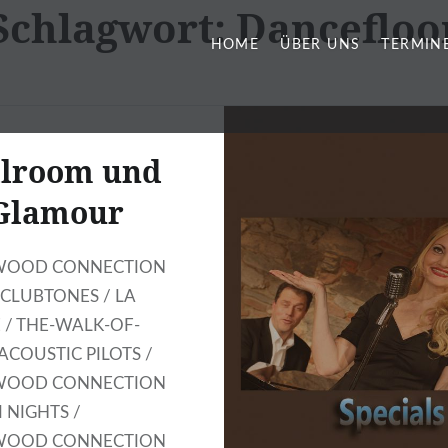
Schlagwort:
Dancefloo
HOME
ÜBER UNS
TERMIN
llroom und
Glamour
WOOD CONNECTION
 CLUBTONES / LA
E / THE-WALK-OF-
ACOUSTIC PILOTS /
WOOD CONNECTION
I NIGHTS /
WOOD CONNECTION