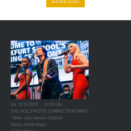
WEITERLESEN
SA, 19.10.2019 19.00 Uhr
THE HOLLYWOOD CONNECTION BAND
`Wein- und Genuss- Festival´
Atrium Hotel Mainz