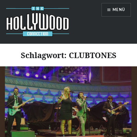
Zum
MENÜ
Inhalt
springen
Hollywood-Connection
Schlagwort:
CLUBTONES