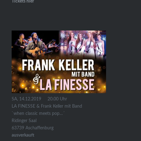
Tickets hier
SA, 14.12.2019 20.00 Uhr
LA FINESSE & Frank Keller mit Band
`when classic meets pop…´
Ridinger Saal
63739 Aschaffenburg
ausverkauft