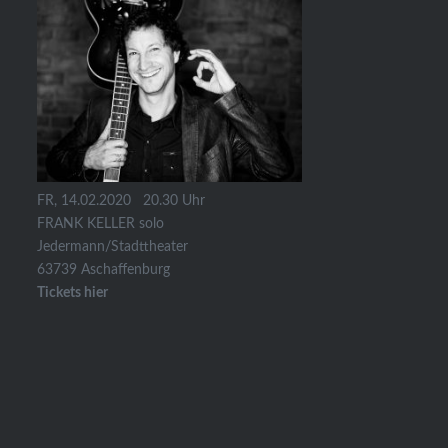
FR, 14.02.2020 20.30 Uhr
FRANK KELLER solo
Jedermann/Stadttheater
63739 Aschaffenburg
Tickets hier