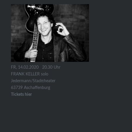
FR, 14.02.2020 20.30 Uhr
FRANK KELLER solo
Jedermann/Stadttheater
63739 Aschaffenburg
Tickets hier