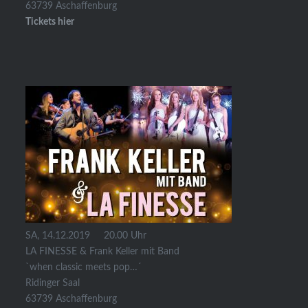
63739 Aschaffenburg
Tickets hier
SA, 14.12.2019 20.00 Uhr
LA FINESSE & Frank Keller mit Band
`when classic meets pop…´
Ridinger Saal
63739 Aschaffenburg