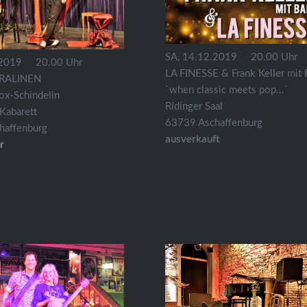
SA, 14.12.2019 20.00 Uhr
.2019 20.00 Uhr
LA FINESSE & Frank Keller mit
RALINEN
`when classic meets pop…´
ox-Schindelin
Ridinger Saal
Kabarett
63739 Aschaffenburg
haffenburg
ausverkauft
r