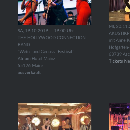
MI, 20.11
SA, 19.10.2019 19.00 Uhr
AKUSTIKP
THE HOLLYWOOD CONNECTION
mit Anne K
BAND
Hofgarten-
`Wein- und Genuss- Festival´
63739 Asc
Atrium Hotel Mainz
Tickets hie
55126 Mainz
ausverkauft