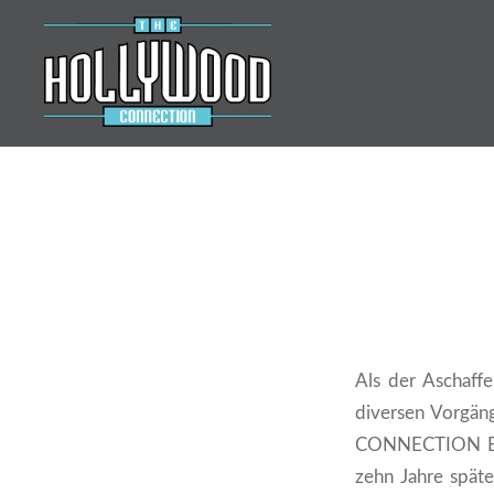
Zum
Inhalt
springen
Hollywood-Connection
Als der Aschaff
diversen Vorgä
CONNECTION BAN
zehn Jahre späte