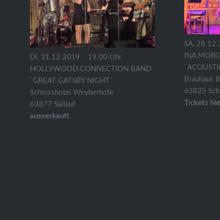
SA, 28.12
INA MORG
DI, 31.12.2019
19.00 Uhr
`ACOUSTI
HOLLYWOOD CONNECTION BAND
Brauhaus B
`GREAT GATSBY NIGHT´
63825 Schö
Schlosshotel Weyberhofe
Tickets hie
63877 Sailauf
ausverkauft